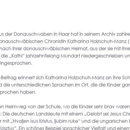
us der Donauschwaben in Haar hat in seinem Archiv zahlre
nauschwäbischen Chronistin Katharina Holzschuh-Manz (1
nach ihrer donauschwäbischen Heimat, aus der sie mit ihrer
t die „Kathi“ jahrzehntelang Mundart niedergeschrieben u
eingesprochen. 
Beitrag erinnert sich Katharina Holzschuh-Manz an ihre Schu
d die unterschiedlichen Sprachen im Ort, die die Kinder gan
esprochen haben.
en Heimweg von der Schule, wo die Kinder sehr brav waren 
Die deutschen Landsleute mit einem „Gelobt sei Jesus Chris
 mit „Hvaljen Isus Kristus, ljubim ruke“ und die ungarische
Krisztus“. Ein schönes Beispiel sprachlicher Vielfalt und ei