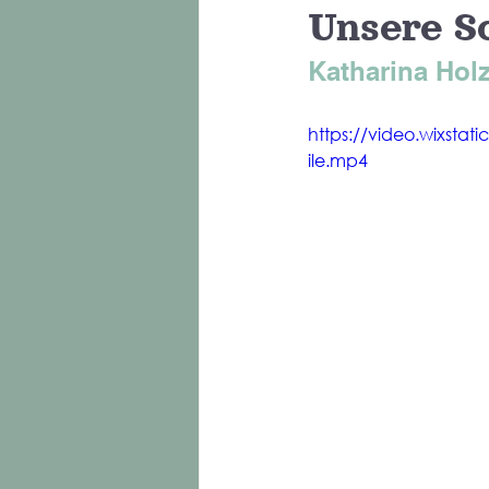
Unsere Sc
Katharina Hol
https://video.wixst
ile.mp4