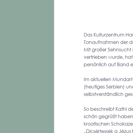
Das Kulturzentrum Ha
Tonaufnahmen der do
Mit großer Sehnsucht 
vertrieben wurde, ha
persönlich auf Band 
Im aktuellen Mundart-
(heutiges Serbien) un
selbstverständlich g
So beschreibt Kathi d
schön gegrüßt haben: 
kroatischen Schokazer
„Dícsértessék a Jézus 