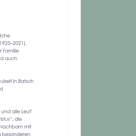
iche 
925–2021). 
 Familie 
nd auch 
lzeit in Batsch 
z 
und alle Leut' 
tus“, die 
n Nachbarn mit 
nem besonderen 