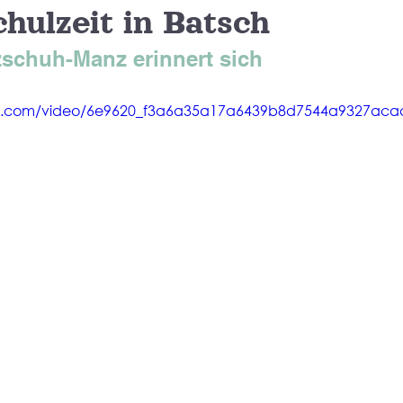
hulzeit in Batsch
zschuh-Manz erinnert sich 
atic.com/video/6e9620_f3a6a35a17a6439b8d7544a9327ac