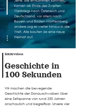
Jene, die entkommen konnten,
kamen ab Ende des Zweiten
Weltkriegs nach Österreich und
Deutschland, vor allem nach
Bayern und Baden-Württemberg,
andere zog es weiter hinaus in die
Welt. Alle bauten sie eine neue
Heimat auf.
…
Erklärvideos
Geschichte in
100 Sekunden
Wir machen die bewegende
Geschichte der Donauschwaben über
eine Zeitspanne von rund 250 Jahren
anschaulich und begreifbar. Unsere vier