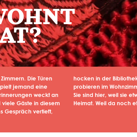
WOHNT
AT?
 Zimmern. Die Türen
hocken in der Biblioth
spielt jemand eine
probieren im Wohnzimme
Erinnerungen weckt an
Sie sind hier, weil sie 
d viele Gäste in diesem
Heimat. Weil da noch e
ns Gespräch vertieft,