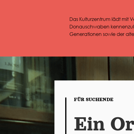
Das Kulturzentrum lädt mit V
Donauschwaben kennenzuler
Generationen sowie der alt
FÜR SUCHENDE
Ein Or