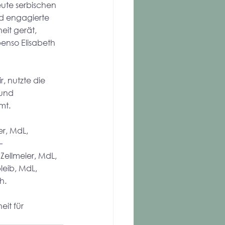
ute serbischen 
d engagierte 
eit gerät, 
benso Elisabeth 
 nutzte die 
 und 
mt. 
r, MdL, 
– 
Zellmeier, MdL, 
leib, MdL, 
h.
it für 