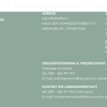
ADRESSE
KULTURZENTRUM
M
UTZ
HAUS DER DONAUSCHWABEN E.V.
Leibstraße 33 | 85540 Haar
a
D
S
„Ich tät so gern nowel geh“
1
Bund
Dona
GESCHÄFTSFÜHRUNG &
PRESSEKONTAKT
Gabriele Schilcher
Tel. 089 - 456 99 193
E-Mail:
kulturzentrum@donauschwaben
KONTAKT ZUR LANDSMANNSCHAFT
Tel. 089 - 456 99 190 (Mittwoch)
E-Mail:
landsmannschaft@donauschwa