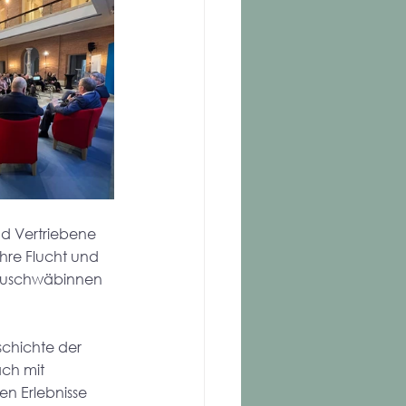
nd Vertriebene 
hre Flucht und 
nauschwäbinnen 
chichte der 
ch mit 
en Erlebnisse 