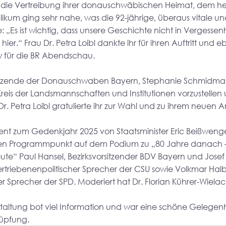
die Vertreibung ihrer donauschwäbischen Heimat, dem he
kum ging sehr nahe, was die 92-jährige, überaus vitale un
: „Es ist wichtig, dass unsere Geschichte nicht in Vergessenh
ier.“ Frau Dr. Petra Loibl dankte ihr für ihren Auftritt und e
ew für die BR Abendschau.
tzende der Donauschwaben Bayern, Stephanie Schmidmair,
Kreis der Landsmannschaften und Institutionen vorzustellen
. Petra Loibl gratulierte ihr zur Wahl und zu ihrem neuen A
t zum Gedenkjahr 2025 von Staatsminister Eric Beißwenge
teren Programmpunkt auf dem Podium zu „80 Jahre danach 
ute“ Paul Hansel, Bezirksvorsitzender BDV Bayern und Josef 
Vertriebenenpolitischer Sprecher der CSU sowie Volkmar Halb
er Sprecher der SPD. Moderiert hat Dr. Florian Kührer-Wielac
taltung bot viel Information und war eine schöne Gelegenhe
üpfung.