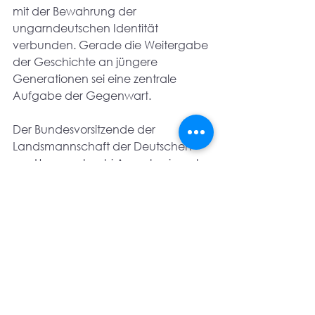
mit der Bewahrung der 
ungarndeutschen Identität 
verbunden. Gerade die Weitergabe 
der Geschichte an jüngere 
Generationen sei eine zentrale 
Aufgabe der Gegenwart.
Der Bundesvorsitzende der 
Landsmannschaft der Deutschen 
aus Ungarn, Joschi Ament, erinnerte 
daran, dass die Vertriebenen in 
Deutschland eine neue Heimat 
gefunden hätten, ohne ihre 
kulturellen Wurzeln aufzugeben. Er 
würdigte den Gedenktag als 
wichtigen Akt der Anerkennung und 
als Zeichen dafür, dass das Leid der 
Ungarndeutschen nicht vergessen 
worden sei.