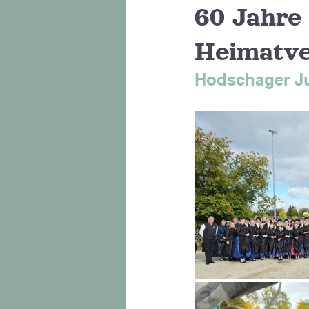
60 Jahre
Heimatve
Hodschager Ju