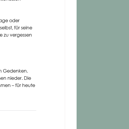
lage oder 
lbst, für seine 
 zu vergessen 
en Gedenken. 
n nieder. Die 
en – für heute 