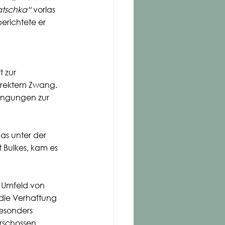
Batschka“
 vorlas 
erichtete er 
 zur 
direktem Zwang. 
dingungen zur 
s unter der 
 Bulkes, kam es 
 Umfeld von 
die Verhaftung 
esonders 
rschossen 