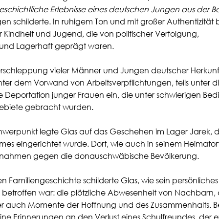
itgeschichtliche Erlebnisse eines deutschen Jungen aus der 
n schilderte. In ruhigem Ton und mit großer Authentizität b
 Kindheit und Jugend, die von politischer Verfolgung, 
d Lagerhaft geprägt waren.
Verschleppung vieler Männer und Jungen deutscher Herkunft
unter dem Vorwand von Arbeitsverpflichtungen, teils unter 
e Deportation junger Frauen ein, die unter schwierigen Be
Gebiete gebracht wurden.
werpunkt legte Glas auf das Geschehen im Lager Jarek, da
gimes eingerichtet wurde. Dort, wie auch in seinem Heimatort
nahmen gegen die donauschwäbische Bevölkerung.
 Familiengeschichte schilderte Glas, wie sein persönliches
 betroffen war: die plötzliche Abwesenheit von Nachbarn, 
r auch Momente der Hoffnung und des Zusammenhalts. B
ine Erinnerungen an den Verlust eines Schulfreundes, der e