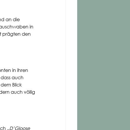
d an die 
nauschwaben in 
t prägten den 
ten in ihren 
 dass auch 
dem Blick 
dern auch völlig 
uch 
„D’Gloose 