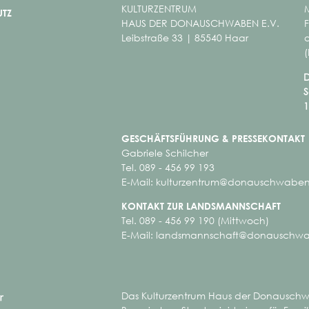
KULTURZENTRUM
M
UTZ
HAUS DER DONAUSCHWABEN E.V.
Leibstraße 33 | 85540 Haar
a
D
S
„Ich tät so gern nowel geh“
1
Bund
Dona
GESCHÄFTSFÜHRUNG &
PRESSEKONTAKT
Gabriele Schilcher
Tel. 089 - 456 99 193
E-Mail:
kulturzentrum@donauschwaben
KONTAKT ZUR LANDSMANNSCHAFT
Tel. 089 - 456 99 190 (Mittwoch)
E-Mail:
landsmannschaft@donauschwa
Das Kulturzentrum Haus der Donauschwa